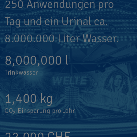
250 Anwendungen pro
Tag und ein Urinal ca.
8.000.000 Liter Wasser.
8,000,000
l
Trinkwasser
1,400
kg
CO
-Einsparung pro Jahr
2
22,000
CHF