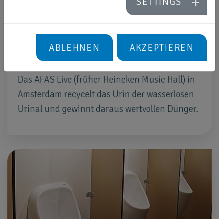
SETTINGS
ABLEHNEN
AKZEPTIEREN
Heineken Music Hall
Das AFAS Live (früher Heineken Music Hall) in
Amsterdam recycelt das Urin der wasserlosen
Urinal und gewinnt daraus wertvollen Dünger.