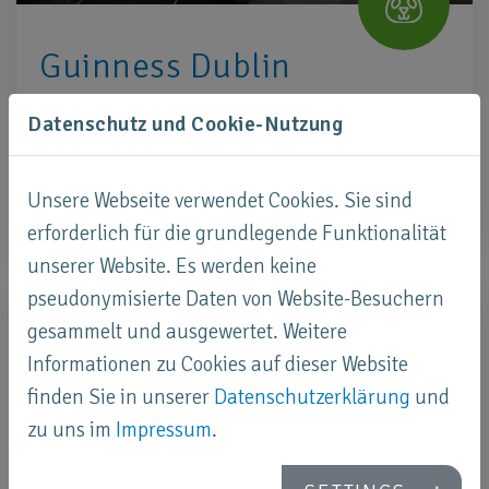
Guinness Dublin
Bei der weltbekannten Guiness-Brauerei in
Datenschutz und Cookie-Nutzung
Dublin handelt man nachhaltig und spart
Wasser.
Unsere Webseite verwendet Cookies. Sie sind
erforderlich für die grundlegende Funktionalität
unserer Website. Es werden keine
pseudonymisierte Daten von Website-Besuchern
gesammelt und ausgewertet. Weitere
Informationen zu Cookies auf dieser Website
finden Sie in unserer
Datenschutzerklärung
und
zu uns im
Impressum
.