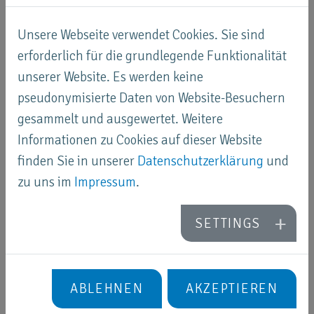
Industriestandard in Sachen Nachhaltigkeit,
Unsere Webseite verwendet Cookies. Sie sind
Innovation und Qualität setzen und andere
erforderlich für die grundlegende Funktionalität
dazu inspirieren, diesem Beispiel zu folgen.
unserer Website. Es werden keine
Mitwirkung und Beitrag:
Wir engagieren uns
pseudonymisierte Daten von Website-Besuchern
aktiv in unserer Gemeinde, bei unseren Kunden
gesammelt und ausgewertet. Weitere
und Partnern, um positive Veränderungen zu
Informationen zu Cookies auf dieser Website
fördern.
finden Sie in unserer
Datenschutzerklärung
und
Teamarbeit:
Zusammenarbeit als einheitliches
zu uns im
Impressum
.
Team, in dem jedes Mitglied mit Hingabe und
Leidenschaft zu den gemeinsamen Zielen
SETTINGS
beiträgt.
Streben nach Exzellenz:
Unermüdliches
Streben nach Spitzenleistungen in jedem
ABLEHNEN
AKZEPTIEREN
Aspekt unserer Arbeit, von der
Produktentwicklung bis zum Kundendienst.