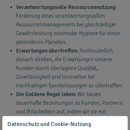
Verantwortungsvolle Ressourcennutzung:
Förderung eines verantwortungsvollen
Ressourcenmanagements bei gleichzeitiger
Gewährleistung maximaler Hygiene für einen
gesünderen Planeten.
Erwartungen übertreffen:
Kontinuierlich
danach streben, die Erwartungen unserer
Kunden durch überlegene Qualität,
Zuverlässigkeit und Innovation bei
nachhaltigen Sanitärlösungen zu übertreffen.
Die Goldene Regel leben:
Wir bauen
dauerhafte Beziehungen zu Kunden, Partnern
und Mitarbeitern auf, indem wir sie mit
Ehrlichkeit, Respekt und Integrität behandeln.
Datenschutz und Cookie-Nutzung
Mit gutem Beispiel vorangehen:
Den