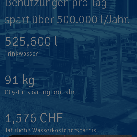
Benutzungen pro Tag
spart über 500.000 l/Jahr.
525,600
l
Trinkwasser
91
kg
CO
-Einsparung pro Jahr
2
1,576
CHF
Jährliche Wasserkostenersparnis