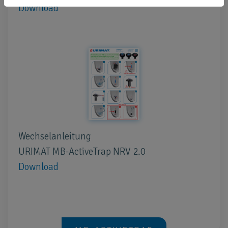
Download
Wechselanleitung
URIMAT MB-ActiveTrap NRV 2.0
Download