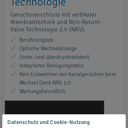
Technologie
Geruchsverschluss mit vertikaler
Membrantechnik und Non-Return-
Valve-Technologie 2.0 (NRV).
Berührungslos
Optische Wechselanzeige
Unter- und überdruckresistent
Integrierter Reinigungsstein
Kein Entweichen von Kanalgerüchen beim
Wechsel Dank NRV 2.0
Wartungsfreundlich
Datenschutz und Cookie-Nutzung