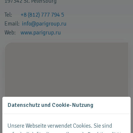
197342 St. Petersburg
Tel:
+8 (812) 777 794 5
Email:
info
@
parigroup
.
ru
Web:
www.parigrup.ru
Datenschutz und Cookie-Nutzung
Unsere Webseite verwendet Cookies. Sie sind