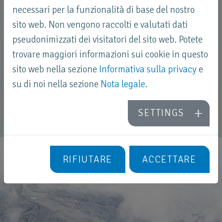
necessari per la funzionalità di base del nostro
Diversi colori sono realizzati
sito web. Non vengono raccolti e valutati dati
appositamente per te per rendere elegante
pseudonimizzati dei visitatori del sito web. Potete
il tuo progetto individuale.
trovare maggiori informazioni sui cookie in questo
sito web nella sezione
Informativa sulla privacy
e
ULTERIORI INFORMAZIONI
su di noi nella sezione
Nota legale
.
SETTINGS
RIFIUTARE
ACCETTARE