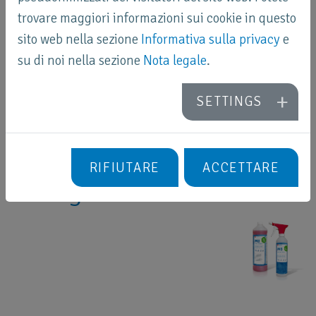
18 mesi. Potete trovare degli esempi nella rubrica
trovare maggiori informazioni sui cookie in questo
Riferimenti
.
sito web nella sezione
Informativa sulla privacy
e
su di noi nella sezione
Nota legale
.
SETTINGS
Detergente sanitario
RIFIUTARE
ACCETTARE
biologico