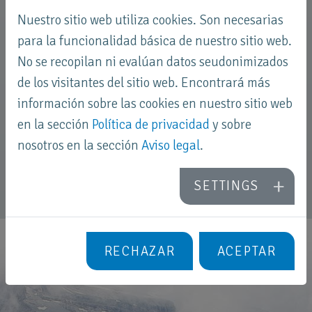
problemas y sin olores. Se fabrican
Nuestro sitio web utiliza cookies. Son necesarias
especialmente diferentes colores para que
para la funcionalidad básica de nuestro sitio web.
No se recopilan ni evalúan datos seudonimizados
usted haga que su proyecto individual sea
de los visitantes del sitio web. Encontrará más
elegante.
información sobre las cookies en nuestro sitio web
en la sección
Política de privacidad
y sobre
PARA SABER MÁS
nosotros en la sección
Aviso legal
.
SETTINGS
RECHAZAR
ACEPTAR