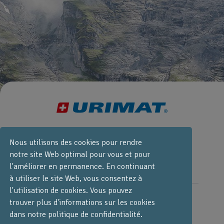
+41 55 251 52
30
Nous utilisons des cookies pour rendre
notre site Web optimal pour vous et pour
info@urimat.com
l'améliorer en permanence. En continuant
à utiliser le site Web, vous consentez à
l'utilisation de cookies. Vous pouvez
URIMAT Schweiz AG,
Etzelstrasse 39, CH-8634
trouver plus d'informations sur les cookies
Hombrechtikon
dans notre politique de confidentialité.