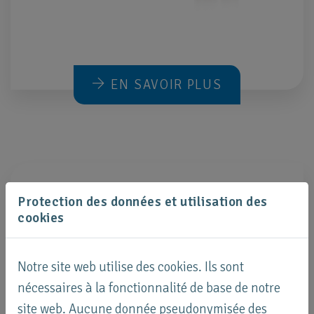
EN SAVOIR PLUS
Réduire votre impact
Protection des données et utilisation des
cookies
Vous économisez de l'argent et
l'environnement vous remerciera
Utilise jusqu'à cent fois moins d'énergie que les
Notre site web utilise des cookies. Ils sont
distributeurs de papier et de tissu. Jouez un
nécessaires à la fonctionnalité de base de notre
rôle actif dans la protection de l'environnement
site web. Aucune donnée pseudonymisée des