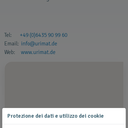
Tel:
+49 (0)6435 90 99 60
Email:
info
@
urimat
.
de
Web:
www.urimat.de
Protezione dei dati e utilizzo dei cookie