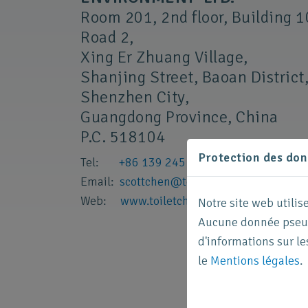
Room 201, 2nd floor, Building 1
Road 2,
Xing Er Zhuang Village,
Shanjing Street, Baoan District
Shenzhen City,
Guangdong Province, China
P.C. 518104
Protection des donn
Tel:
+86 139 245 916 43
Email:
scottchen
@
toiletchina.com
.
cn
Web:
www.toiletchina.com.cn
Notre site web utilis
Aucune donnée pseudo
d'informations sur le
le
Mentions légales
.