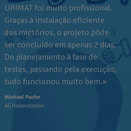
URIMAT foi muito profissional.
mic
Graças à instalação eficiente
tiv
dos mictórios, o projeto pôde
tub
ser concluído em apenas 2 dias.
coo
Do planejamento à fase de
ter
testes, passando pela execução,
sem
tudo funcionou muito bem.»
imp
Michael Pache
Hüsey
AG Hallenstadion
Autog