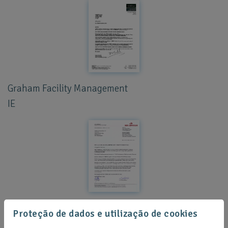
Graham Facility Management
IE
Alte Leipziger Insurance Company
Proteção de dados e utilização de cookies
D