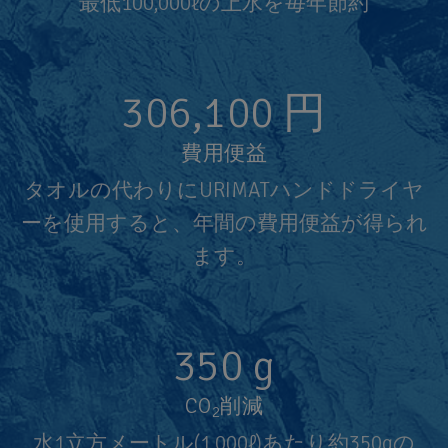
最低100,000ℓの上水を毎年節約
306,100
円
費用便益
タオルの代わりにURIMATハンドドライヤ
ーを使用すると、年間の費用便益が得られ
ます。
350
g
CO
削減
2
水1立方メートル(1,000ℓ)あたり約350gの