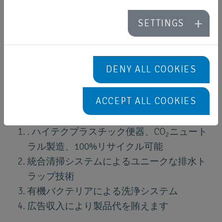
SETTINGS
DENY ALL COOKIES
URIMAT無水小便器―環境配
ACCEPT ALL COOKIES
慮システム
.
ハイテクプラスチック便器、
CO
ニュート
2
ラル製造、
100%
リサイクル可能
統合清掃システムによるユニークな排水ト
ラップ技術
有機バクテリアによる洗浄システム
広告収入により製品代を賄えます