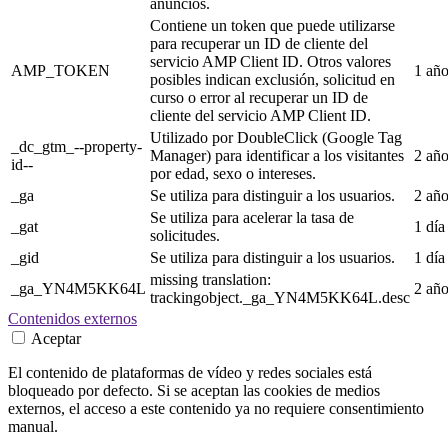
anuncios.
Contiene un token que puede utilizarse
para recuperar un ID de cliente del
servicio AMP Client ID. Otros valores
AMP_TOKEN
1 añ
posibles indican exclusión, solicitud en
curso o error al recuperar un ID de
cliente del servicio AMP Client ID.
Utilizado por DoubleClick (Google Tag
_dc_gtm_--property-
Manager) para identificar a los visitantes
2 añ
id--
por edad, sexo o intereses.
_ga
Se utiliza para distinguir a los usuarios.
2 añ
Se utiliza para acelerar la tasa de
_gat
1 día
solicitudes.
_gid
Se utiliza para distinguir a los usuarios.
1 día
missing translation:
_ga_YN4M5KK64L
2 añ
trackingobject._ga_YN4M5KK64L.desc
Contenidos externos
Aceptar
El contenido de plataformas de vídeo y redes sociales está
bloqueado por defecto. Si se aceptan las cookies de medios
externos, el acceso a este contenido ya no requiere consentimiento
manual.