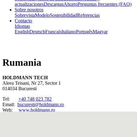
actualizaciones
Descargas
Ahorro
Preguntas frecuentes (FAQ)
Sobre nosotros
Sobrevista
Modelo
Sostenibilidad
Referencias
Contacto
Idiomas
English
Deutsch
Français
Italiano
Portugês
Magyar
Rumania
HOLDMANN TECH
Aleea Teisani, Nr 27, Sector 1
014034 Bucuresti
Tel:
+40 748 023 782
Email:
bucuresti
@
holdmann
.
ro
Web:
www.holdmann.ro