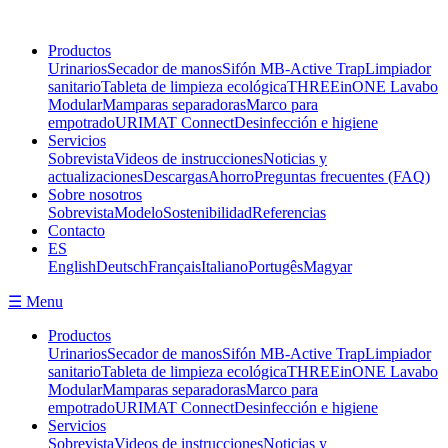
Productos
Urinarios
Secador de manos
Sifón MB-Active Trap
Limpiador
sanitario
Tableta de limpieza ecológica
THREEinONE Lavabo
Modular
Mamparas separadoras
Marco para
empotrado
URIMAT Connect
Desinfección e higiene
Servicios
Sobrevista
Videos de instrucciones
Noticias y
actualizaciones
Descargas
Ahorro
Preguntas frecuentes (FAQ)
Sobre nosotros
Sobrevista
Modelo
Sostenibilidad
Referencias
Contacto
ES
English
Deutsch
Français
Italiano
Portugês
Magyar
☰ Menu
Productos
Urinarios
Secador de manos
Sifón MB-Active Trap
Limpiador
sanitario
Tableta de limpieza ecológica
THREEinONE Lavabo
Modular
Mamparas separadoras
Marco para
empotrado
URIMAT Connect
Desinfección e higiene
Servicios
Sobrevista
Videos de instrucciones
Noticias y