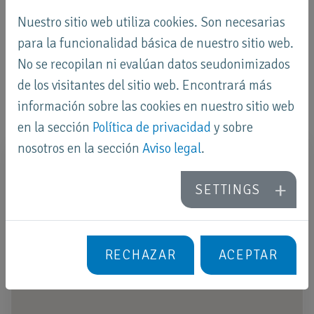
ul. Aleksandra Fredry 1/16
Nuestro sitio web utiliza cookies. Son necesarias
61-701 Poznań
para la funcionalidad básica de nuestro sitio web.
Tel:
+48 61 610 02 12
No se recopilan ni evalúan datos seudonimizados
Email:
info
@
faneco
.
com
de los visitantes del sitio web. Encontrará más
Web:
www.faneco.com
información sobre las cookies en nuestro sitio web
en la sección
Política de privacidad
y sobre
nosotros en la sección
Aviso legal
.
SETTINGS
RECHAZAR
ACEPTAR